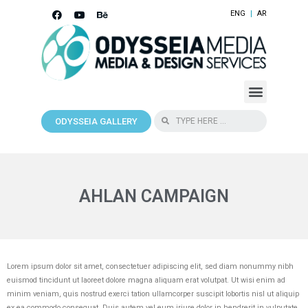
ENG
AR
ODYSSEIA GALLERY
AHLAN CAMPAIGN
Lorem ipsum dolor sit amet, consectetuer adipiscing elit, sed diam nonummy nibh
euismod tincidunt ut laoreet dolore magna aliquam erat volutpat. Ut wisi enim ad
minim veniam, quis nostrud exerci tation ullamcorper suscipit lobortis nisl ut aliquip
ex ea commodo consequat. Duis autem vel eum iriure dolor in hendrerit in vulputate