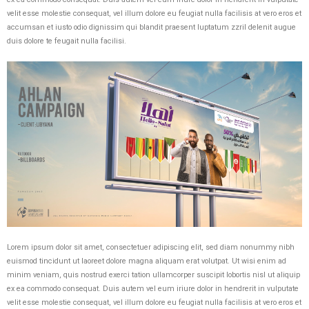
velit esse molestie consequat, vel illum dolore eu feugiat nulla facilisis at vero eros et
accumsan et iusto odio dignissim qui blandit praesent luptatum zzril delenit augue
duis dolore te feugait nulla facilisi.
Lorem ipsum dolor sit amet, consectetuer adipiscing elit, sed diam nonummy nibh
euismod tincidunt ut laoreet dolore magna aliquam erat volutpat. Ut wisi enim ad
minim veniam, quis nostrud exerci tation ullamcorper suscipit lobortis nisl ut aliquip
ex ea commodo consequat. Duis autem vel eum iriure dolor in hendrerit in vulputate
velit esse molestie consequat, vel illum dolore eu feugiat nulla facilisis at vero eros et