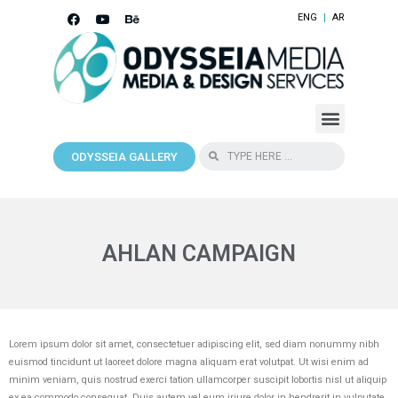
ENG
AR
ODYSSEIA GALLERY
AHLAN CAMPAIGN
Lorem ipsum dolor sit amet, consectetuer adipiscing elit, sed diam nonummy nibh
euismod tincidunt ut laoreet dolore magna aliquam erat volutpat. Ut wisi enim ad
minim veniam, quis nostrud exerci tation ullamcorper suscipit lobortis nisl ut aliquip
ex ea commodo consequat. Duis autem vel eum iriure dolor in hendrerit in vulputate