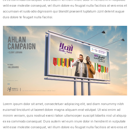
velit esse molestie consequat, vel illum dolore eu feugiat nulla facilisis at vero eros et
accumsan et iusto odio dignissim qui blandit praesent luptatum zzril delenit augue
duis dolore te feugait nulla facilisi.
Lorem ipsum dolor sit amet, consectetuer adipiscing elit, sed diam nonummy nibh
euismod tincidunt ut laoreet dolore magna aliquam erat volutpat. Ut wisi enim ad
minim veniam, quis nostrud exerci tation ullamcorper suscipit lobortis nisl ut aliquip
ex ea commodo consequat. Duis autem vel eum iriure dolor in hendrerit in vulputate
velit esse molestie consequat, vel illum dolore eu feugiat nulla facilisis at vero eros et