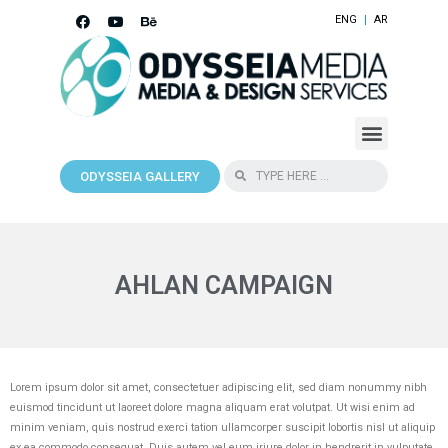
ENG
AR
ODYSSEIA GALLERY
AHLAN CAMPAIGN
Lorem ipsum dolor sit amet, consectetuer adipiscing elit, sed diam nonummy nibh
euismod tincidunt ut laoreet dolore magna aliquam erat volutpat. Ut wisi enim ad
minim veniam, quis nostrud exerci tation ullamcorper suscipit lobortis nisl ut aliquip
ex ea commodo consequat. Duis autem vel eum iriure dolor in hendrerit in vulputate