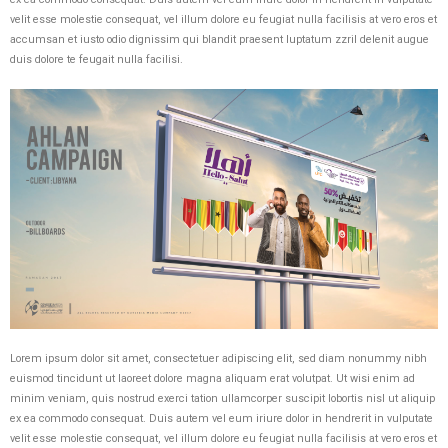
velit esse molestie consequat, vel illum dolore eu feugiat nulla facilisis at vero eros et
accumsan et iusto odio dignissim qui blandit praesent luptatum zzril delenit augue
duis dolore te feugait nulla facilisi.
Lorem ipsum dolor sit amet, consectetuer adipiscing elit, sed diam nonummy nibh
euismod tincidunt ut laoreet dolore magna aliquam erat volutpat. Ut wisi enim ad
minim veniam, quis nostrud exerci tation ullamcorper suscipit lobortis nisl ut aliquip
ex ea commodo consequat. Duis autem vel eum iriure dolor in hendrerit in vulputate
velit esse molestie consequat, vel illum dolore eu feugiat nulla facilisis at vero eros et