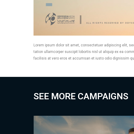
Lorem ipsum dolor sit amet, consectetuer adipiscing elit, s
tation ullamcorper suscipit lobortis nisl ut aliquip ex ea co
facilisis at vero eros et accumsan et iusto odio dignissim qui 
SEE MORE CAMPAIGNS