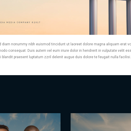
ed diam nonummy nibh euismod tincidunt ut laoreet dolore magna aliquam erat vol
mmodo consequat. Duis autem vel eum iriure dolor in hendrerit in vulputate velit es
blandit praesent luptatum zzril delenit augue duis dolore te feugait nulla facilisi.