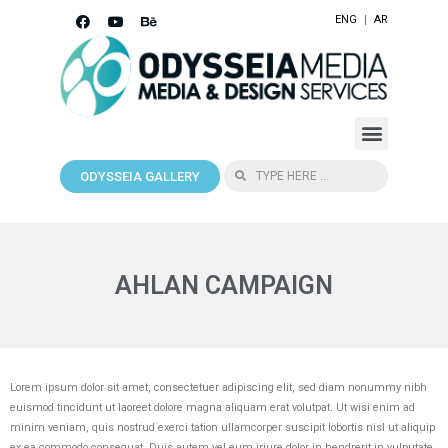
ENG
AR
ODYSSEIA GALLERY
AHLAN CAMPAIGN
Lorem ipsum dolor sit amet, consectetuer adipiscing elit, sed diam nonummy nibh
euismod tincidunt ut laoreet dolore magna aliquam erat volutpat. Ut wisi enim ad
minim veniam, quis nostrud exerci tation ullamcorper suscipit lobortis nisl ut aliquip
ex ea commodo consequat. Duis autem vel eum iriure dolor in hendrerit in vulputate