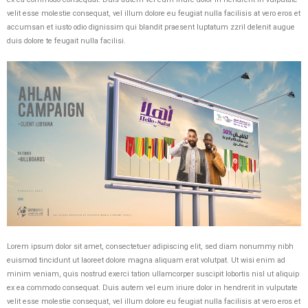
velit esse molestie consequat, vel illum dolore eu feugiat nulla facilisis at vero eros et
accumsan et iusto odio dignissim qui blandit praesent luptatum zzril delenit augue
duis dolore te feugait nulla facilisi.
Lorem ipsum dolor sit amet, consectetuer adipiscing elit, sed diam nonummy nibh
euismod tincidunt ut laoreet dolore magna aliquam erat volutpat. Ut wisi enim ad
minim veniam, quis nostrud exerci tation ullamcorper suscipit lobortis nisl ut aliquip
ex ea commodo consequat. Duis autem vel eum iriure dolor in hendrerit in vulputate
velit esse molestie consequat, vel illum dolore eu feugiat nulla facilisis at vero eros et